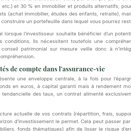
tc.) et 30 % en immobilier et produits alternatifs, pour 
jets (achat immobilier, études des enfants, retraite), ma
de construire un portefeuille dans lequel vous pourrez re
al lorsque l’investisseur souhaite bénéficier d’un pote
s conditions. Ils nécessitent toutefois une compréhe
conseil patrimonial sur mesure veille donc à n’int
 compréhension.
ités de compte dans l’assurance-vie
sente une enveloppe centrale, à la fois pour l’éparg
e fonds en euros, à capital garanti mais à rendement m
 tendancielle des taux, un contrat alimenté exclusive
ucture actuelle de vos contrats (répartition, frais, supp
horizon d’investissement le permet. Cela peut passer p
liers, fonds thématiques) afin de lisser le risque d’en