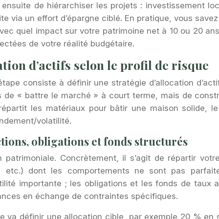
ensuite de hiérarchiser les projets : investissement lo
aite via un effort d’épargne ciblé. En pratique, vous sav
c quel impact sur votre patrimoine net à 10 ou 20 ans. 
ctées de votre réalité budgétaire.
tion d’actifs selon le profil de risque
tape consiste à définir une stratégie d’allocation d’acti
s de « battre le marché » à court terme, mais de constru
partit les matériaux pour bâtir une maison solide, le 
ndement/volatilité.
actions, obligations et fonds structurés
n patrimoniale. Concrètement, il s’agit de répartir votr
és, etc.) dont les comportements ne sont pas parfait
ité importante ; les obligations et les fonds de taux a
mances en échange de contraintes spécifiques.
ine va définir une allocation cible, par exemple 20 % en