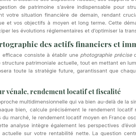
estion de patrimoine s’avère indispensable pour str
ent votre situation financière de demain, rendant cru
sque et vos objectifs à moyen et long terme. Cette d
er les évolutions réglementaires et d’optimiser la tran
rtographie des actifs financiers et im
efficace consiste à établir une
photographie précise
d
re structure patrimoniale actuelle, tout en mettant en lum
posera toute la stratégie future, garantissant que cha
r vénale, rendement locatif et fiscalité
pproche multidimensionnelle qui va bien au-delà de la s
aque bien, calcule précisément le rendement locatif ne
es du marché, le rendement locatif moyen en France os
 Cette analyse intègre également les perspectives d’évol
re actuelle sur votre rentabilité nette. La question ce