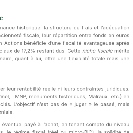
e
ce historique, la structure de frais et l’adéquation
ncienneté fiscale, leur répartition entre fonds en euros
n Actions bénéficie d’une fiscalité avantageuse après
ociaux de 17,2% restant dus. Cette
niche fiscale
mérite
ire, quant à lui, offre une flexibilité totale mais une
leur rentabilité réelle ni leurs contraintes juridiques.
 Pinel, LMNP, monuments historiques, Malraux, etc.) en
iés. L’objectif n’est pas de « juger » le passé, mais
niale.
t éventuel payé à l’achat, en tenant compte du niveau
 le régime fiscal (réel ou micro-BIC), la solidité de