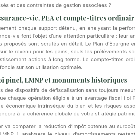
sés et des contraintes de gestion associées ?
assurance-vie, PEA et compte-titres ordinair
ement chaque support détenu, en analysant la performan
ce-vie font l’objet d’une attention particulière : leur a
ts proposés sont scrutés en détail. Le Plan d’Épargne e
sur le revenu pour les gains, seuls les prélèvements s
tissement actions à long terme. Le compte-titres ordina
fondie sur son utilisation optimale.
: loi pinel, LMNP et monuments historiques
des dispositifs de défiscalisation sans toujours mesurer 
ue chaque opération éligible à un avantage fiscal (loi
ce économique intrinsèque du bien et les risques assoc
 encore à la cohérence globale de votre stratégie patrimo
ler va comparer la réduction d’impôt obtenue au surcoû
MNP, il analysera le niveau d’amortissements restants,