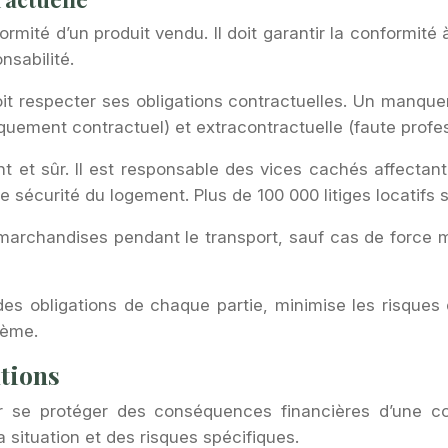
ité d’un produit vendu. Il doit garantir la conformité à
nsabilité.
oit respecter ses obligations contractuelles. Un manqu
quement contractuel) et extracontractuelle (faute profe
nt et sûr. Il est responsable des vices cachés affectant
 sécurité du logement. Plus de 100 000 litiges locatifs
archandises pendant le transport, sauf cas de force m
e des obligations de chaque partie, minimise les risques
lème.
utions
our se protéger des conséquences financières d’une c
a situation et des risques spécifiques.