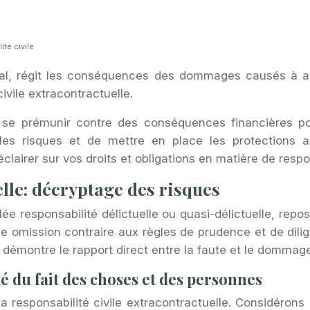
ité civile
tal, régit les conséquences des dommages causés à aut
civile extracontractuelle.
ur se prémunir contre des conséquences financières 
les risques et de mettre en place les protections 
éclairer sur vos droits et obligations en matière de respon
lle: décryptage des risques
lée responsabilité délictuelle ou quasi-délictuelle, rep
une omission contraire aux règles de prudence et de dil
té démontre le rapport direct entre la faute et le dommag
té du fait des choses et des personnes
a responsabilité civile extracontractuelle. Considér