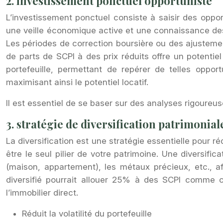
2. investissement ponctuel opportuniste
L’investissement ponctuel consiste à saisir des oppo
une veille économique active et une connaissance des in
Les périodes de correction boursière ou des ajustemen
de parts de SCPI à des prix réduits offre un potentie
portefeuille, permettant de repérer de telles oppo
maximisant ainsi le potentiel locatif.
Il est essentiel de se baser sur des analyses rigoureus
3. stratégie de diversification patrimonial
La diversification est une stratégie essentielle pour r
être le seul pilier de votre patrimoine. Une diversifica
(maison, appartement), les métaux précieux, etc., af
diversifié pourrait allouer 25% à des SCPI comme c
l’immobilier direct.
Réduit la volatilité du portefeuille