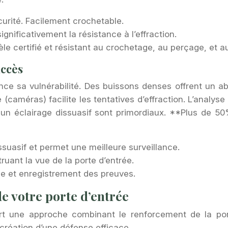
écurité. Facilement crochetable.
ignificativement la résistance à l’effraction.
le certifié et résistant au crochetage, au perçage, et 
accès
nce sa vulnérabilité. Des buissons denses offrent un abr
(caméras) facilite les tentatives d’effraction. L’analyse
é et un éclairage dissuasif sont primordiaux. **Plus de
suasif et permet une meilleure surveillance.
uant la vue de la porte d’entrée.
ce et enregistrement des preuves.
de votre porte d’entrée
ert une approche combinant le renforcement de la porte
création d’une défense efficace.