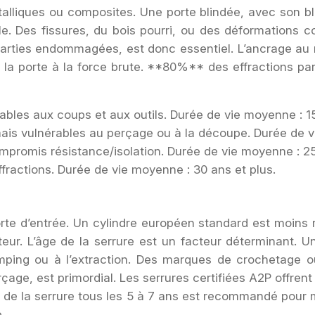
alliques ou composites. Une porte blindée, avec son bl
ale. Des fissures, du bois pourri, ou des déformations 
arties endommagées, est donc essentiel. L’ancrage au mu
e la porte à la force brute. **80%** des effractions pa
ables aux coups et aux outils. Durée de vie moyenne : 1
 mais vulnérables au perçage ou à la découpe. Durée de 
mpromis résistance/isolation. Durée de vie moyenne : 2
ffractions. Durée de vie moyenne : 30 ans et plus.
orte d’entrée. Un cylindre européen standard est moins 
auteur. L’âge de la serrure est un facteur déterminant.
ping ou à l’extraction. Des marques de crochetage ou
çage, est primordial. Les serrures certifiées A2P offren
nt de la serrure tous les 5 à 7 ans est recommandé pour
.