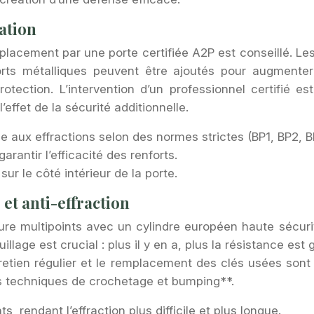
lation
acement par une porte certifiée A2P est conseillé. Les 
orts métalliques peuvent être ajoutés pour augmenter 
otection. L’intervention d’un professionnel certifié es
effet de la sécurité additionnelle.
ce aux effractions selon des normes strictes (BP1, BP2, B
arantir l’efficacité des renforts.
sur le côté intérieur de la porte.
 et anti-effraction
ure multipoints avec un cylindre européen haute sécurit
llage est crucial : plus il y en a, plus la résistance est
tretien régulier et le remplacement des clés usées sont
es techniques de crochetage et bumping**.
s, rendant l’effraction plus difficile et plus longue.