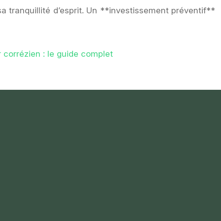
a tranquillité d’esprit. Un **investissement préventif**
r corrézien : le guide complet