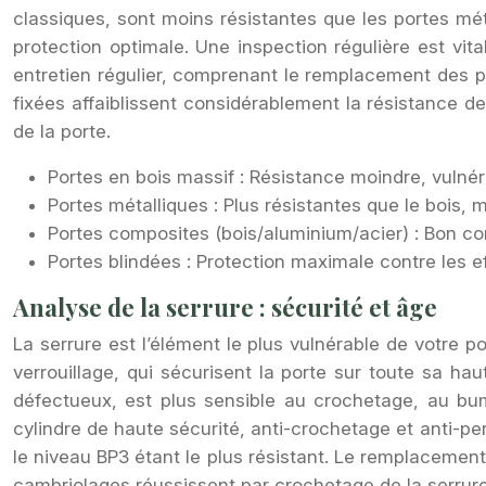
classiques, sont moins résistantes que les portes mét
protection optimale. Une inspection régulière est vit
entretien régulier, comprenant le remplacement des p
fixées affaiblissent considérablement la résistance d
de la porte.
Portes en bois massif : Résistance moindre, vulnér
Portes métalliques : Plus résistantes que le bois,
Portes composites (bois/aluminium/acier) : Bon co
Portes blindées : Protection maximale contre les e
Analyse de la serrure : sécurité et âge
La serrure est l’élément le plus vulnérable de votre p
verrouillage, qui sécurisent la porte sur toute sa h
défectueux, est plus sensible au crochetage, au bum
cylindre de haute sécurité, anti-crochetage et anti-per
le niveau BP3 étant le plus résistant. Le remplaceme
cambriolages réussissent par crochetage de la serrure