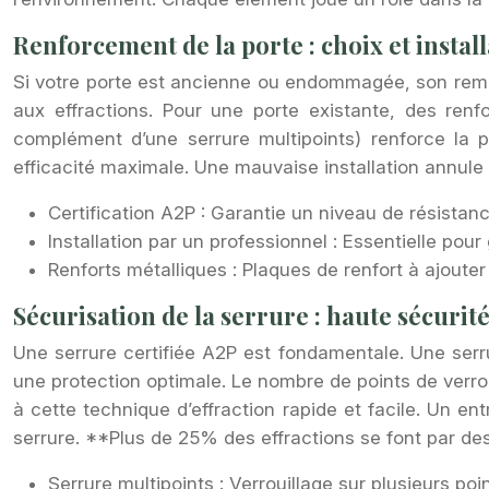
Renforcement de la porte : choix et instal
Si votre porte est ancienne ou endommagée, son rempl
aux effractions. Pour une porte existante, des renf
complément d’une serrure multipoints) renforce la pr
efficacité maximale. Une mauvaise installation annule l’
Certification A2P : Garantie un niveau de résistan
Installation par un professionnel : Essentielle pour g
Renforts métalliques : Plaques de renfort à ajouter 
Sécurisation de la serrure : haute sécurité
Une serrure certifiée A2P est fondamentale. Une serr
une protection optimale. Le nombre de points de verroui
à cette technique d’effraction rapide et facile. Un en
serrure. **Plus de 25% des effractions se font par d
Serrure multipoints : Verrouillage sur plusieurs point