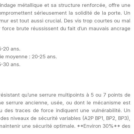
indage métallique et sa structure renforcée, offre une
compromettent sérieusement la solidité de la porte. Un
r est tout aussi crucial. Des vis trop courtes ou mal
r force brute réussissent du fait d’un mauvais ancrage
5-20 ans.
vie moyenne : 20-25 ans.
5-30 ans.
résistant qu’une serrure multipoints à 5 ou 7 points de
 Une serrure ancienne, usée, ou dont le mécanisme est
 des traces de force indiquent une vulnérabilité. Un
t des niveaux de sécurité variables (A2P BP1, BP2, BP3),
 maintenir une sécurité optimale. **Environ 30%** des